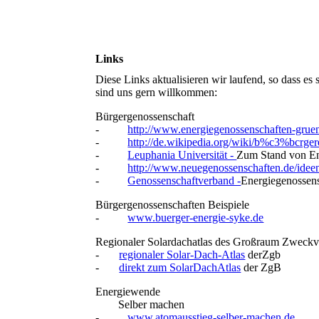
Links
Diese Links aktualisieren wir laufend, so dass es 
sind uns gern willkommen:
Bürgergenossenschaft
-
http://www.energiegenossenschaften-grue
-
http://de.wikipedia.org/wiki/b%c3%bcrger
-
Leuphania Universität -
Zum Stand von En
-
http://www.neuegenossenschaften.de/idee
-
Genossenschaftverband -
Energiegenossens
Bürgergenossenschaften Beispiele
-
www.buerger-energie-syke.de
Regionaler Solardachatlas des Großraum Zweck
-
regionaler Solar-Dach-Atlas
derZgb
-
direkt zum SolarDachAtlas
der ZgB
Energiewende
Selber machen
-
www.atomausstieg-selber-machen.de