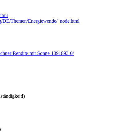
html
eg/DE/Themen/Energiewende/_node.html
rechner-Rendite-mit-Sonne-1391893-0/
ständigkeit!)
s