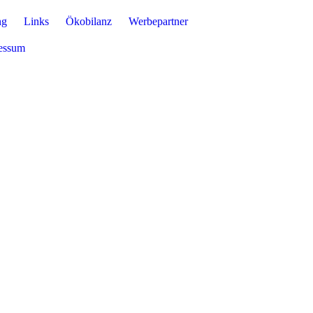
ng
Links
Ökobilanz
Werbepartner
essum