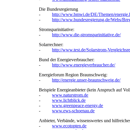
Die Bundesregierung
-
http://www.bmwi.de/DE/Themen/energie.
-
http://www.bundesregierung.de/Webs/Br
Stromsparinitiative:
-
http://www.die-stromsparinitiative.de/
Solarrechner:
-
http://www.test.de/Solarstrom-Vergleichs
Bund der Energieverbraucher:
-
http://www.energieverbraucher.de/
Energieforum Region Braunschweig:
-
http://energie.unser-braunschweig.de/
Beispiele Energieanbieter (kein Anspruch auf Voll
-
www.naturstrom.de
-
www.lichtblick.de
-
www.greenpeace-energy.de
-
www.ews-schoenau.de
Anbieter, Verbände, wissenswertes und hilfreiche
-
www.ecotopten.de